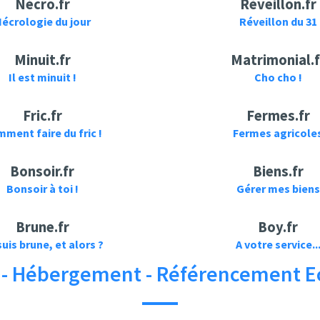
Nécro.fr
Réveillon.fr
écrologie du jour
Réveillon du 31
Minuit.fr
Matrimonial.f
Il est minuit !
Cho cho !
Fric.fr
Fermes.fr
ment faire du fric !
Fermes agricole
Bonsoir.fr
Biens.fr
Bonsoir à toi !
Gérer mes biens
Brune.fr
Boy.fr
suis brune, et alors ?
A votre service..
 - Hébergement - Référencement E