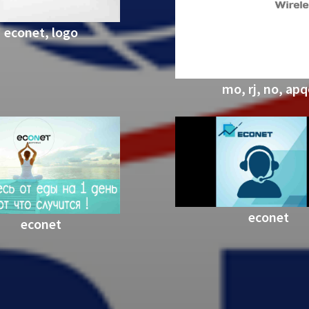
econet, logo
mo, rj, no, ap
econet
econet