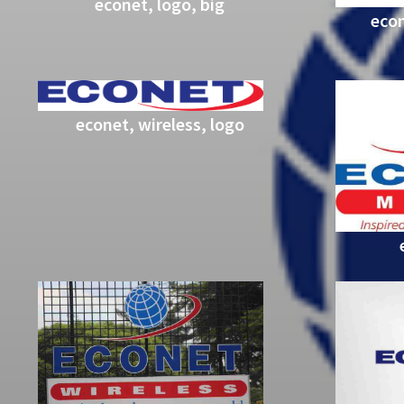
econet, logo, big
econ
econet, wireless, logo