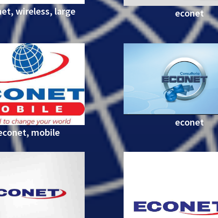
et, wireless, large
econet
econet
econet, mobile