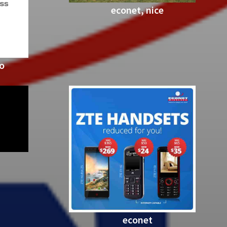
econet, nice
qo
econet