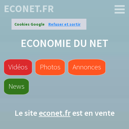
ECONET.FR
Cookies Google
Refuser et sortir
ECONOMIE DU NET
Vidéos
Photos
Annonces
News
Le site
econet.fr
est en vente